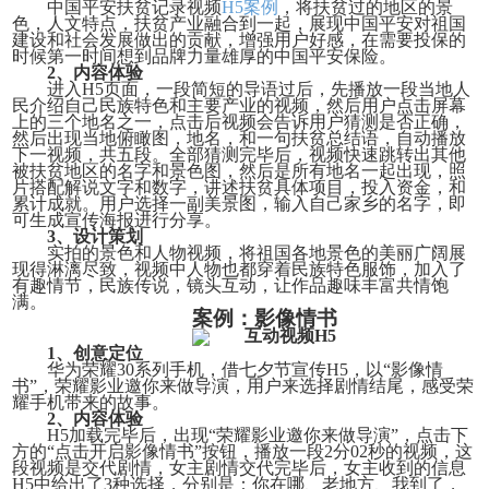
中国平安扶贫记录视频
H5案例
，将扶贫过的地区的景
色，人文特点，扶贫产业融合到一起，展现中国平安对祖国
建设和社会发展做出的贡献，增强用户好感，在需要投保的
时候第一时间想到品牌力量雄厚的中国平安保险。
2、内容体验
进入
H5页面，一段简短的导语过后，先播放一段当地人
民介绍自己民族特色和主要产业的视频，然后用户点击屏幕
上的三个地名之一，点击后视频会告诉用户猜测是否正确，
然后出现当地俯瞰图，地名，和一句扶贫总结语，自动播放
下一视频，共五段。全部猜测完毕后，视频快速跳转出其他
被扶贫地区的名字和景色图，然后是所有地名一起出现，照
片搭配解说文字和数字，讲述扶贫具体项目，投入资金，和
累计成就。用户选择一副美景图，输入自己家乡的名字，即
可生成宣传海报进行分享。
3、设计策划
实拍的景色和人物视频，将祖国各地景色的美丽广阔展
现得淋漓尽致，视频中人物也都穿着民族特色服饰，加入了
有趣情节，民族传说，镜头互动，让作品趣味丰富共情饱
满。
案例：影像情书
1、创意定位
华为荣耀
30系列手机，借七夕节宣传H5，以“影像情
书”，荣耀影业邀你来做导演，用户来选择剧情结尾，感受荣
耀手机带来的故事
。
2、
内容体验
H5
加载完毕后，出现
“荣耀影业邀你来做导演”，点击下
方的“点击开启影像情书”按钮，播放一段2分02秒的视频，这
段视频是交代剧情，女主剧情交代完毕后，女主收到的信息
H5中给出了3种选择
，
分别是：你在哪、老地方、我到了
，