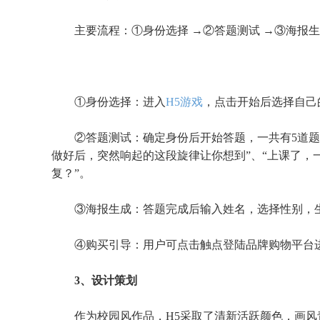
主要流程：
①身份选择 →②答题测试 →③海报生
①身份选择：进入
H5游戏
，点击开始后选择自己
②答题测试：确定身份后开始答题，一共有5道题
做好后，突然响起的这段旋律让你想到”、“上课了，
复？”。
③海报生成：答题完成后输入姓名，选择性别，
④购买引导：用户可点击触点登陆品牌购物平台
3、设计策划
作为校园风作品，
H5采取了清新活跃颜色，画