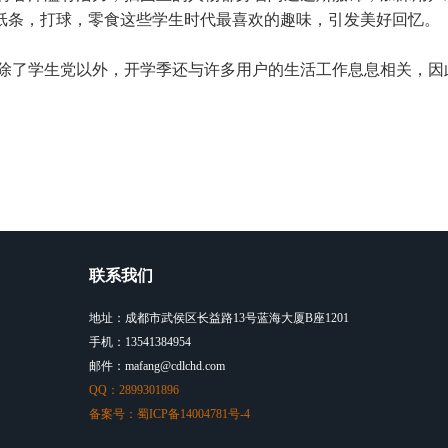
纸条，打球，零食这些学生时代最喜欢的趣味，引发美好回忆。
除了学生党以外，开学季还与许多用户的生活工作息息相关，因
联系我们
地址：成都市武侯区长益路13号蓝海大厦B座1201
手机：13541384954
邮件：mafang@cdlchd.com
QQ：2899301896
备案号：蜀ICP备14004781号-4