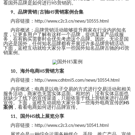
看国外品牌是如何进行
营销的。
H5
、
品牌营销
古驰
营销案例合集
9
|
H5
内容链接：
http://www.c2c3.cn/news/10555.html
内容概述：
品牌营销活动能够提升商家在行业内的知名
度，让更多用户了解有这样一个品牌，提供某某产品或服
务，在有购买需要时会优先考虑这个品牌。因此，无论是国
内还是国外，任何知名品牌都有开展过许多品牌营销活动。
下面，蓝橙互动就给大家分享一些国外知名品牌古驰的
营
H5
销
案例。
、
海外电商
营销方案
10
H5
内容链接：
http://www.cdhtml5.com/news/10554.html
内容概述：
电商是以电子交易的方式进行交易活动和相关
服务活动，商家也无需实体店面。相对的，没有实体店面也
就缺少了线下的宣传渠道，只能依靠于线上营销来进行品牌
宣传。下面，蓝橙互动就给大家分享一些海外电商宣传的
H5
案例
，看看电商如何进行品牌宣传。
、
国外
线上展览分享
11
H5
内容链接：
http://www.c2c3.cn/news/10541.html
展览会是一种综合运用各种媒介、手段，推广产品、宣传