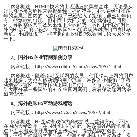
内容概述：
技术的出现迅速的风靡全球，无论是从
HTML5
娱乐性还是营销性来说都是独一档的存在。不过在经过很多
年的发展后国内的
游戏似乎已经陷入了瓶颈，虽然每年仍
H5
有一些爆款的出现，但市面上大部分的
游戏都趋于同质
H5
化，导致整体营销效果出现下滑的趋势。不过由于我们对国
外的
涉足的比较少，很多国外
游戏玩法对我们而言比较
H5
H5
新鲜。小编就找了一些有趣的
国外
游戏案例
，给大家分享
H5
一下。
、
国外
企业官网案例分享
7
H5
内容链接：
http://www.cdhtml5.com/news/10571.html
内容概述：
随着移动互联网的发展，使用移动上网的用户
越来越多，为抢占移动端的用户流量，许多企业都推出了移
动端企业官网，方便移动上网用户使用。下面，蓝橙互动就
给大家分享一些国外的
企业官网案例
，看看移动端网站该
H5
如何设计。
、
海外趣味
互动游戏精选
8
H5
内容链接：
http://www.c2c3.cn/news/10572.html
内容概述：
互动游戏作为高效的线上营销方式，不仅
H5
在国内大受欢迎，在国外也同样如此，许多海外品牌也是通
过
互动游戏
来开展营销宣传活动，提升品牌知名度。下
H5
面，蓝橙互动就给大家分享一些海外的趣味
互动游戏，看
H5