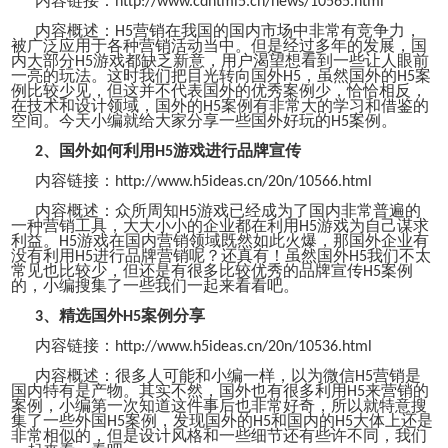
内容链接：
http://www.cdhtml5.cn/news/10565.html
内容概述：
营销在我国的国内市场中非常有竞争力，
H5
被广泛应用于各种营销活动当中。但是经过多年的发展，国
内大部分
游戏都缺乏新意，用户渴望想看到一些让人眼前
H5
一亮的玩法。这时我们把目光转向国外
，虽然国外的
案
H5
H5
例比较少见，但这并不代表国外的优秀案例少，恰恰相反，
在技术和设计领域，国外的
案例有非常大的学习和借鉴的
H5
空间。今天小编就给大家分享一些国外好玩的
案例。
H5
、国外如何利用
游戏进行品牌宣传
2
H5
内容链接：
http://www.h5ideas.cn/20n/10566.html
内容概述：
众所周知
游戏已经成为了国内非常普遍的
H5
一种营销工具，大大小小的企业都在利用
游戏为自己谋求
H5
利益。
游戏在国内营销领域既然如此火爆，那国外企业有
H5
没有利用
进行品牌营销呢？还真有！虽然国外
我们不太
H5
H5
常见也比较少，但还是有很多比较优秀的品牌宣传
案例
H5
的，小编搜集了一些我们一起来看看吧。
、精选国外
案例分享
3
H5
内容链接：
http://www.h5ideas.cn/20n/10536.html
内容概述：
很多人可能和小编一样，以为微信
营销是
H5
国内特有是产物。其实不然，国外也有很多利用
来营销的
H5
案例，小编第一次知道这件事后也非常好奇，所以就特意搜
集了一些
外国
案例
，发现国外的
和国内的
大体上还是
H5
H5
H5
非常相似的，但是设计风格和一些细节还有些许不同，我们