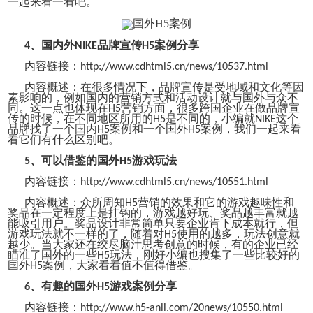
一起来看一看吧。
、国内外
品牌宣传
案例分享
4
NIKE
H5
内容链接：
http://www.cdhtml5.cn/news/10537.html
内容概述：
在很多情况下，品牌宣传是受地域和文化等因
素影响的，例如国内的营销方式和活动设计就与国外与众不
同。这一点也体现在
营销方面，很多跨国企业在做品牌宣
H5
传的时候，在不同地区所用的
是不同的，小编就
这个
H5
NIKE
品牌找了一个国内
案例和一个
国外
案例
，我们一起来看
H5
H5
看它们有什么区别吧。
、可以借鉴的国外
游戏玩法
5
H5
内容链接：
http://www.cdhtml5.cn/news/10551.html
内容概述：
众所周知
营销的效果和它的游戏趣味性和
H5
奖品在一定程度上是挂钩的，游戏越好玩、奖品越丰富就越
能吸引用户。奖品设计非常简单只要企业肯下成本就行，但
游戏玩法就不一样的了，随着对
使用的越多，玩法创意就
H5
越少。当大家还在绞尽脑汁思考创意的时候，有的企业已经
瞄准了国外的一些
玩法，刚好小编也搜集了一些比较好的
H5
国外
案例
，大家看看值不值得借鉴。
H5
、有趣的国外
游戏案例分享
6
H5
内容链接：
http://www.h5-anli.com/20news/10550.html