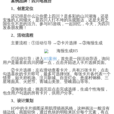
案例品牌：四川电视台
1、创意定位
还记得是什么让你爱上四川？是多彩的山川湖海，还是
安逸的人间烟火，是四川人打不垮的乐观豁达，还是天府之
国生生不息的活力。参与
H5游戏，一起回忆，今天，为四川
发条朋友圈！
2、活动流程
主要流程：
①活动引导 →②卡片选择 →③海报生成
①活动引导：进入
H5案例
，首先是一段活动导语，询问
用户是最喜欢四川的哪一点，点击开始进入卡片选择页面。
②卡片选择：左右滑动查看卡片，共有25张卡片，点击
勾选喜欢的卡片即可，最多可选择9张。每张卡片各代表一个
情景，如天府机场、汶川新城、自贡灯会、悬崖村钢梯、三
星堆面具、火把节、青城山美景、登峨眉山等等。
③海报生成：挑选完后点击完成选择，生成个性海报，
包含用户勾选的所有卡片，供用户分享。
3、设计策划
H5中的卡片插图采用肌理插画风格，这种画法一般没有
描边线，画面轻快，通过色块的明暗来区分每个元素，有点