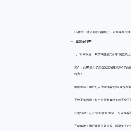
H5作为一种创新的传播媒介，在展现和传
一、故宫系列H5
1、“丹宸永固：紫禁城建成六百年”展览线上
简介：此H5是为了庆祝紫禁城建成600年
特点：
地图展示：用户可以清晰地看到9座建筑在
手绘工笔插画：每个宫殿都有精美的手绘工
历史知识：点击“宫殿往事”按钮，可以查看
互动体验：用户需要点亮宫殿，即浏览了对