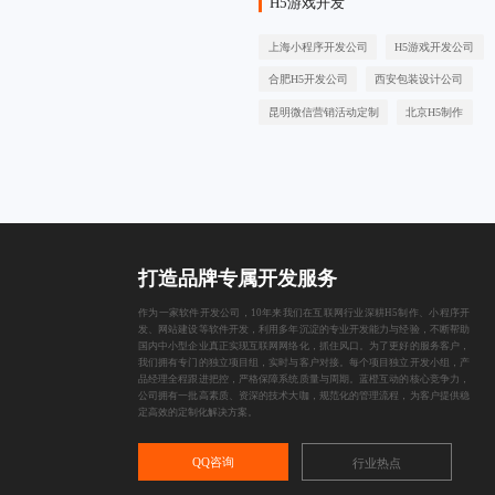
H5游戏开发
上海小程序开发公司
H5游戏开发公司
合肥H5开发公司
西安包装设计公司
昆明微信营销活动定制
北京H5制作
打造品牌专属开发服务
作为一家
软件开发公司
，10年来我们在互联网行业深耕
H5制作
、
小程序开
发
、
网站建设
等软件开发，利用多年沉淀的专业开发能力与经验，不断帮助
国内中小型企业真正实现互联网网络化，抓住风口。为了更好的服务客户，
我们拥有专门的独立项目组，实时与客户对接。每个项目独立开发小组，产
品经理全程跟进把控，严格保障系统质量与周期。蓝橙互动的核心竞争力，
公司拥有一批高素质、资深的技术大咖，规范化的管理流程，为客户提供稳
定高效的定制化解决方案。
QQ咨询
行业热点