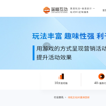
新意玩法+创意设计
一
首
站式H5定制服务
10
40
开发经验
+服务
行业资讯
传统文化H5案例赏析