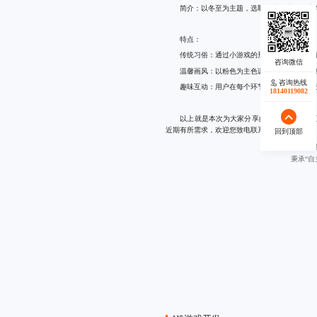
简介：以冬至为主题，选取包饺子这一传统
特点：
传统习俗：通过小游戏的形式，带领用户体
温馨画风：以粉色为主色调，为冬天的寒冷
咨询热线
趣味互动：用户在每个环节不断挑战自己的
18140119082
以上就是本次为大家分享的全部内容，蓝橙
近期有所需求，欢迎您致电联系蓝橙互动。
回到顶部
秉承“