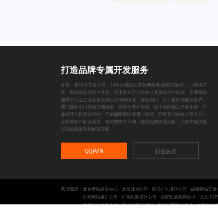
打造品牌专属开发服务
作为一家
软件开发公司
，10年来我们在互联网行业深耕
H5制作
、
小程序开
发
、
网站建设
等软件开发，利用多年沉淀的专业开发能力与经验，不断帮助
国内中小型企业真正实现互联网网络化，抓住风口。为了更好的服务客户，
我们拥有专门的独立项目组，实时与客户对接。每个项目独立开发小组，产
品经理全程跟进把控，严格保障系统质量与周期。蓝橙互动的核心竞争力，
公司拥有一批高素质、资深的技术大咖，规范化的管理流程，为客户提供稳
定高效的定制化解决方案。
QQ咨询
行业热点
友情链接：
北京网站建设中心
北京SEO公司
重庆广告设计公司
成都商城开发
杭州网站推广公司
广州包装设计公司
合肥包装插画设计
北京H5
体感互动游戏开发
羊了个羊H5游戏
支付宝财富号开发
合肥H5开
地区合集：
UI设计外包
VI设计公司
K12课件制作
体感互动游戏制作
小程序开发公