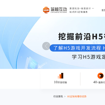
新意玩法+创意设计
一
首
站式H5定制服务
10
40
开发经验
+服务
行业资讯
H5定制有哪些优势