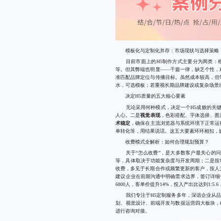
模板化与定制化并存：市场现状与选择策略
目前市面上的H5制作方式主要分为两类：模
等。但其弊端也明显——千篇一律，缺乏个性，
准匹配品牌定位与传播目标。虽然成本较高，但
水，可选模板；若重视长期品牌建设或复杂场景
决定H5质量的五大核心要素
无论采用何种模式，决定一个H5成败的关键
人心。二是
视觉表现
，色彩搭配、字体选择、图
术稳定
，确保在主流浏览器与系统环境下正常运
单转化等，用结果说话。这五大要素环环相扣，
收费模式全解析：如何合理规划预算？
关于“怎么收费”，是大多数客户最关心的问题
等，具体取决于功能复杂度与开发周期；二是按
收费，多见于长期合作或频繁更新的客户，按人
建议企业在前期沟通中明确需求边界，签订详细
6800人，客单价提升14%，投入产出比达到1:
我们专注于H5定制服务多年，深谙企业从品牌
划、视觉设计、前端开发与数据运营四大板块，确
进行咨询对接。