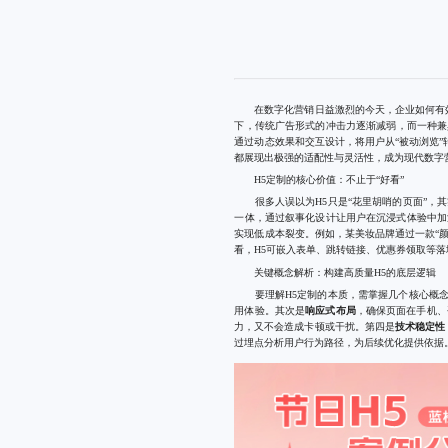
在数字化营销日益激烈的今天，企业如何有效
下，传统广告形式的冲击力逐渐减弱，而一种兼
通过动态效果和交互设计，将用户从“被动浏览”
都展现出极强的适配性与灵活性，成为现代数字
H5定制的核心价值：不止于“好看”
很多人误以为H5只是“花里胡哨的页面”，其
一体，通过叙事化设计让用户在沉浸式体验中加
实现低成本裂变。例如，某美妆品牌通过一款“颜
看，H5可嵌入表单、跳转链接、优惠券领取等落
关键概念解析：构建高质量H5的底层逻辑
要理解H5定制的本质，需掌握几个核心概念
用体验。其次是
响应式布局
，确保页面在手机、
力，又不会造成卡顿或干扰。第四是
技术稳定性
过埋点分析用户行为路径，为后续优化提供依据。