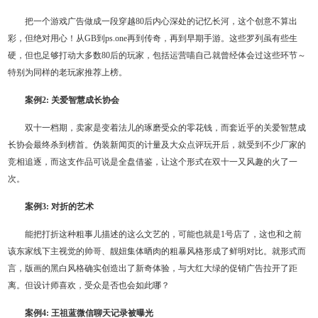
把一个游戏广告做成一段穿越80后内心深处的记忆长河，这个创意不算出
彩，但绝对用心！从GB到ps.one再到传奇，再到早期手游。这些罗列虽有些生
硬，但也足够打动大多数80后的玩家，包括运营喵自己就曾经体会过这些环节～
特别为同样的老玩家推荐上榜。
案例2: 关爱智慧成长协会
双十一档期，卖家是变着法儿的琢磨受众的零花钱，而套近乎的关爱智慧成
长协会最终杀到榜首。伪装新闻页的计量及大众点评玩开后，就受到不少厂家的
竞相追逐，而这支作品可说是全盘借鉴，让这个形式在双十一又风趣的火了一
次。
案例3: 对折的艺术
能把打折这种粗事儿描述的这么文艺的，可能也就是1号店了，这也和之前
该东家线下主视觉的帅哥、靓妞集体晒肉的粗暴风格形成了鲜明对比。就形式而
言，版画的黑白风格确实创造出了新奇体验，与大红大绿的促销广告拉开了距
离。但设计师喜欢，受众是否也会如此哪？
案例4: 王祖蓝微信聊天记录被曝光