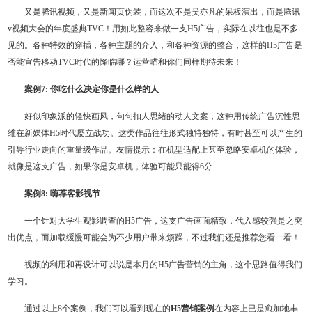
又是腾讯视频，又是新闻页伪装，而这次不是吴亦凡的呆板演出，而是腾讯
v视频大会的年度盛典TVC！用如此整容来做一支H5广告，实际在以往也是不多
见的。各种特效的穿插，各种主题的介入，和各种资源的整合，这样的H5广告是
否能宣告移动TVC时代的降临哪？运营喵和你们同样期待未来！
案例7: 你吃什么决定你是什么样的人
好似印象派的轻快画风，句句扣人思绪的动人文案，这种用传统广告沉性思
维在新媒体H5时代屡立战功。这类作品往往形式独特独特，有时甚至可以产生的
引导行业走向的重量级作品。友情提示：在机型适配上甚至忽略安卓机的体验，
就像是这支广告，如果你是安卓机，体验可能只能得6分…
案例8: 嗨荐客影视节
一个针对大学生观影调查的H5广告，这支广告画面精致，代入感较强是之突
出优点，而加载缓慢可能会为不少用户带来烦躁，不过我们还是推荐您看一看！
视频的利用和再设计可以说是本月的H5广告营销的主角，这个思路值得我们
学习。
通过以上8个案例，我们可以看到现在的
H5营销案例
在内容上已是愈加地丰