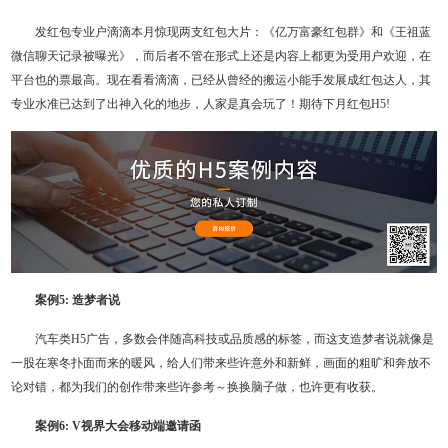
发红包专业户滴滴本月惊现两支红包大片：《亿万富豪红包群》和《王祖蓝
微信聊天记录被曝光》，而后者不管在形式上还是内容上都更为受用户欢迎，在
平台也的票最高。现在看看滴滴，已经从曾经的搬运小能手发展成红包达人，其
专业水准已达到了出神入化的地步，人家是真会玩了！期待下月红包H5!
案例5: 造梦者说
汽车类H5广告，多数会伴随高科技或品质感的标签，而这支造梦者说就像是
一股在寒冬扑面而来的暖风，给人们带来些许意外和新鲜，画面的粗旷和奔放不
论对错，都为我们的创作带来些许参考～换换脑子做，也许更有收获。
案例6: V视界大会移动端邀请函