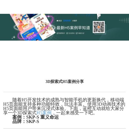
3D探索式H5案例分享
随着
H5开发技术的成熟与智能手机的更新换代，移动端
H5页面能支持多种功能特效，玩法丰富。使用3D动画技术的
H5页面能用户带来沉浸式体验。下面，蓝橙互动就给大家分
享一个3D探索式
H5案例
，一起来感受一下吧。
案例：
SKP-S 重义命运
品牌：
SKP-S